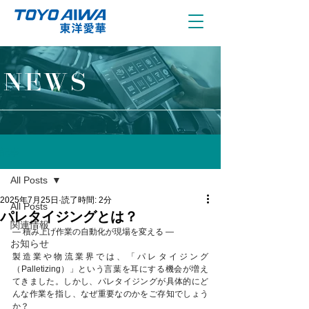
NEWS
記事
All Posts
2025年7月25日
読了時間: 2分
All Posts
パレタイジングとは？
関連情報
― 積み上げ作業の自動化が現場を変える ―
お知らせ
製造業や物流業界では、「パレタイジング
（Palletizing）」という言葉を耳にする機会が増え
てきました。しかし、パレタイジングが具体的にど
んな作業を指し、なぜ重要なのかをご存知でしょう
か？