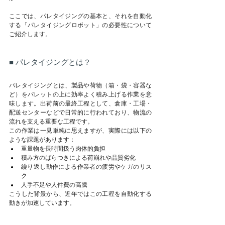
ここでは、パレタイジングの基本と、それを自動化
する「パレタイジングロボット」の必要性について
ご紹介します。
■ パレタイジングとは？
パレタイジングとは、製品や荷物（箱・袋・容器な
ど）をパレットの上に効率よく積み上げる作業を意
味します。出荷前の最終工程として、倉庫・工場・
配送センターなどで日常的に行われており、物流の
流れを支える重要な工程です。
この作業は一見単純に思えますが、実際には以下の
ような課題があります：
重量物を長時間扱う肉体的負担
積み方のばらつきによる荷崩れや品質劣化
繰り返し動作による作業者の疲労やケガのリス
ク
人手不足や人件費の高騰
こうした背景から、近年ではこの工程を自動化する
動きが加速しています。