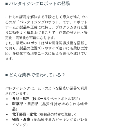
■ パレタイジングロボットの登場
これらの課題を解決する手段として導入が進んでい
るのが「パレタイジングロボット」です。ロボット
アームが製品を正確に把持し、プログラムされた通
りに効率よく積み上げることで、作業の省人化・安
定化・高速化が可能になります。
また、最近のロボットはAIや画像認識技術を搭載し
ており、製品の位置ズレやサイズ違いにも柔軟に対
応。多様化する現場ニーズに応える進化を遂げてい
ます。
■ どんな業界で使われている？
パレタイジングは、以下のような幅広い業界で利用
されています：
食品・飲料
（段ボールやペットボトル製品）
医薬品・日用品
（品質保持が求められる軽量
品）
電子部品・家電
（梱包品の精密な取扱い）
物流・倉庫
（多品種少量のピッキング＆パレタ
イジング）